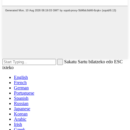
Sakatu Sartu bilatzeko edo ESC
ixteko
English
French
German
Portuguese
Spanish
Russian
Japanese
Korean
Arabic
Irish
Greek