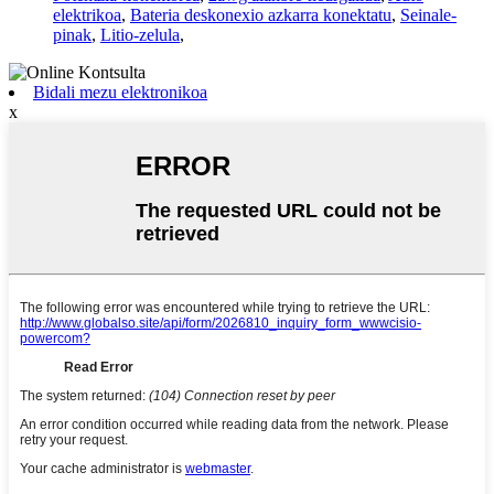
elektrikoa
,
Bateria deskonexio azkarra konektatu
,
Seinale-
pinak
,
Litio-zelula
,
Bidali mezu elektronikoa
x