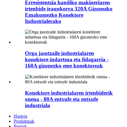
Erresistentzia handiko makineriaren
irtenbide iraunkorra 320A Gizonezko
Emakumezko Konektore
Industrialerako
Orga jasotzaile industrialaren
konektore indartsua eta fidagarria -
160A gizonezko eme konektoreak
Konektore industrialaren irtenbiderik
onena - 80A entxufe eta entxufe
industriala
Hasiera
Produktuak
Berriak