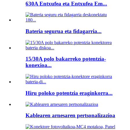
630A Entxufea eta Entxufea Em...
Bateria segurua eta fidagarria...
15/30A polo bakarreko potentzia-
konexioa...
Hiru poloko potentzia eraginkorra...
Kablearen arnesaren pertsonalizazioa