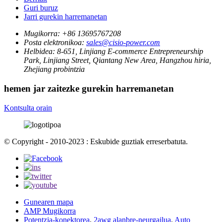
Guri buruz
Jarri gurekin harremanetan
Mugikorra:
+86 13695767208
Posta elektronikoa:
sales@cisio-power.com
Helbidea:
8-651, Linjiang E-commerce Entrepreneurship
Park, Linjiang Street, Qiantang New Area, Hangzhou hiria,
Zhejiang probintzia
hemen jar zaitezke gurekin harremanetan
Kontsulta orain
© Copyright - 2010-2023 : Eskubide guztiak erreserbatuta.
Gunearen mapa
AMP Mugikorra
Potentzia-konektorea
,
2awg alanbre-neurgailua
,
Auto