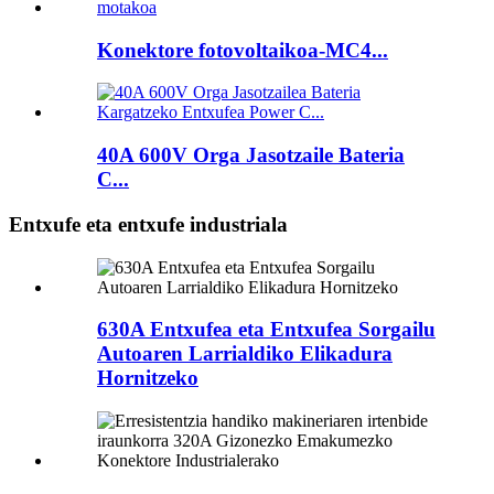
Konektore fotovoltaikoa-MC4...
40A 600V Orga Jasotzaile Bateria
C...
Entxufe eta entxufe industriala
630A Entxufea eta Entxufea Sorgailu
Autoaren Larrialdiko Elikadura
Hornitzeko