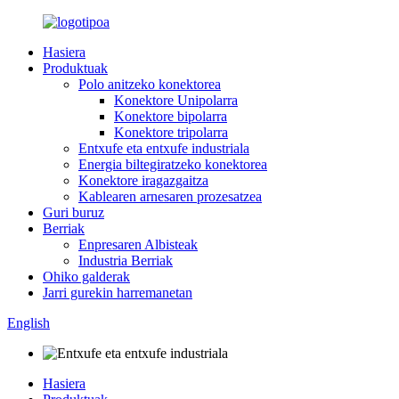
Hasiera
Produktuak
Polo anitzeko konektorea
Konektore Unipolarra
Konektore bipolarra
Konektore tripolarra
Entxufe eta entxufe industriala
Energia biltegiratzeko konektorea
Konektore iragazgaitza
Kablearen arnesaren prozesatzea
Guri buruz
Berriak
Enpresaren Albisteak
Industria Berriak
Ohiko galderak
Jarri gurekin harremanetan
English
Hasiera