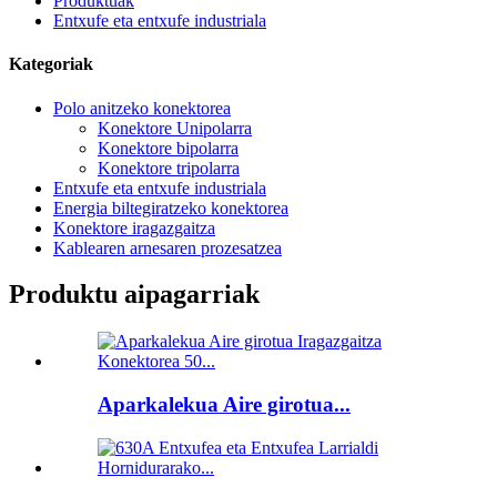
Produktuak
Entxufe eta entxufe industriala
Kategoriak
Polo anitzeko konektorea
Konektore Unipolarra
Konektore bipolarra
Konektore tripolarra
Entxufe eta entxufe industriala
Energia biltegiratzeko konektorea
Konektore iragazgaitza
Kablearen arnesaren prozesatzea
Produktu aipagarriak
Aparkalekua Aire girotua...